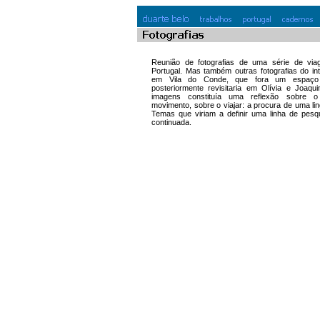
Reunião de fotografias de uma série de viage
Portugal. Mas também outras fotografias do in
em Vila do Conde, que fora um espaço 
posteriormente revisitaria em Olívia e Joaqu
imagens constituía uma reflexão sobre o
movimento, sobre o viajar: a procura de uma li
Temas que viriam a definir uma linha de pesq
continuada.