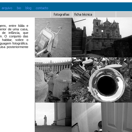
ns, entre Itália e
terior de uma casa,
de infância, que
im. O conjunto das
 habitar, sobre o
nguagem fotográfica.
uisa posteriormente