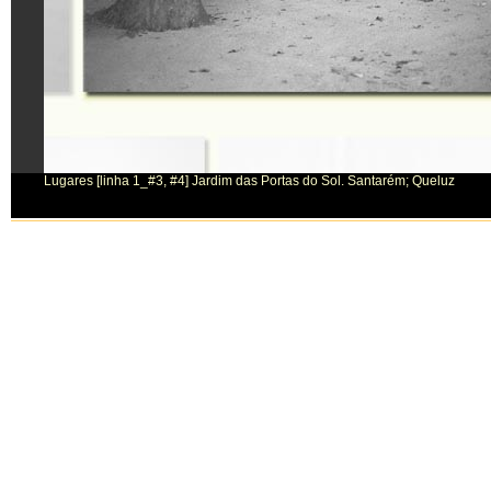
Lugares [linha 1_#3, #4] Jardim das Portas do Sol. Santarém; Queluz