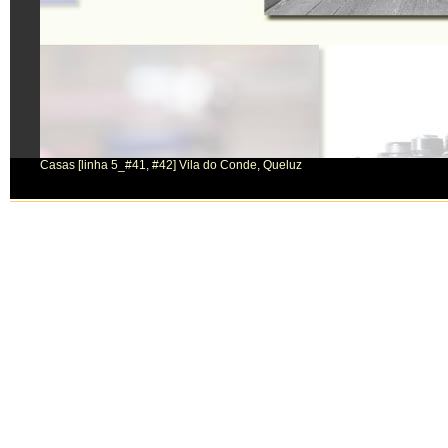
Casas [linha 5_#41, #42] Vila do Conde, Queluz