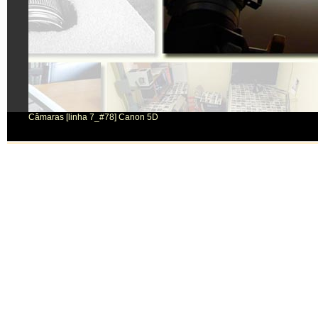
Câmaras [linha 7_#78] Canon 5D