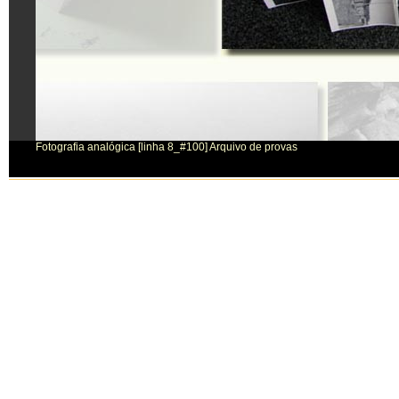
Fotografia analógica [linha 8_#100] Arquivo de provas