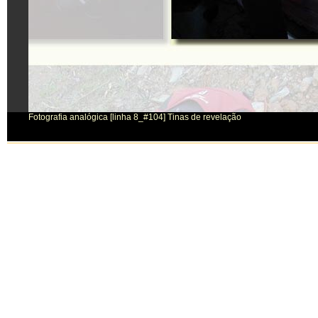
Fotografia analógica [linha 8_#104] Tinas de revelação