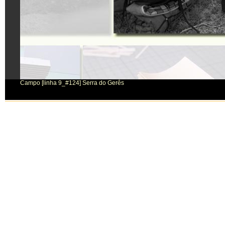
Campo [linha 9_#124] Serra do Gerês