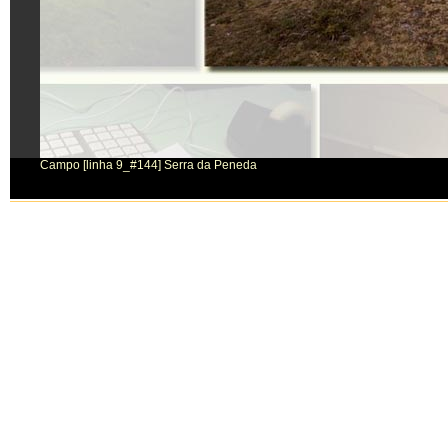
Campo [linha 9_#144] Serra da Peneda