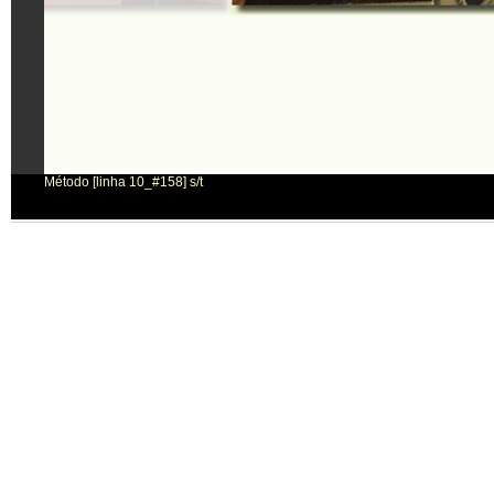
Método [linha 10_#158] s/t