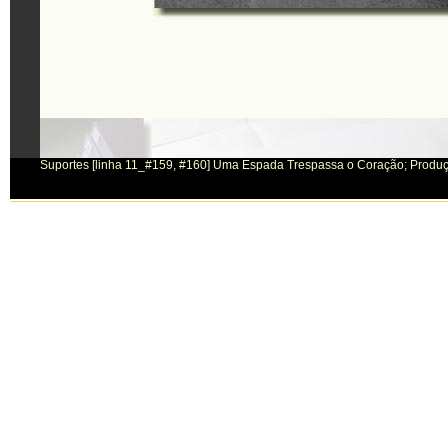
Suportes [linha 11_#159, #160] Uma Espada Trespassa o Coração; Produçã