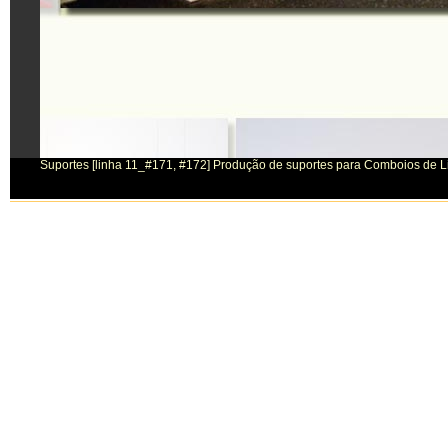
Suportes [linha 11_#171, #172] Produção de suportes para Comboios de L