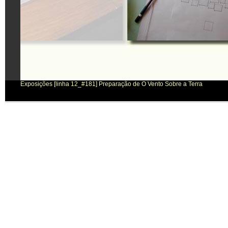
Exposições [linha 12_#181] Preparação de O Vento Sobre a Terra