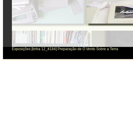
Exposições [linha 12_#184] Preparação de O Vento Sobre a Terra