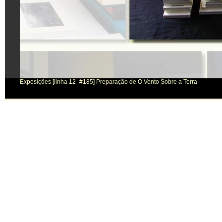
Exposições [linha 12_#185] Preparação de O Vento Sobre a Terra