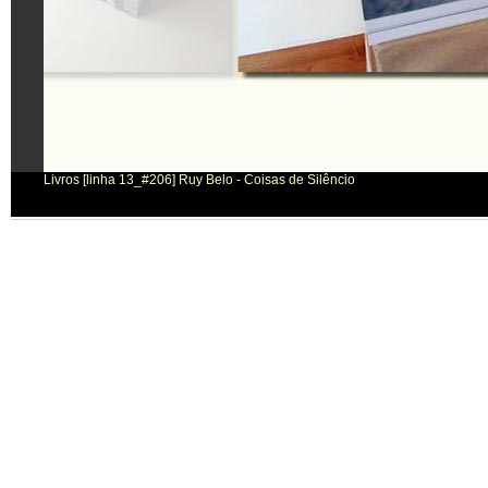
Livros [linha 13_#206] Ruy Belo - Coisas de Silêncio