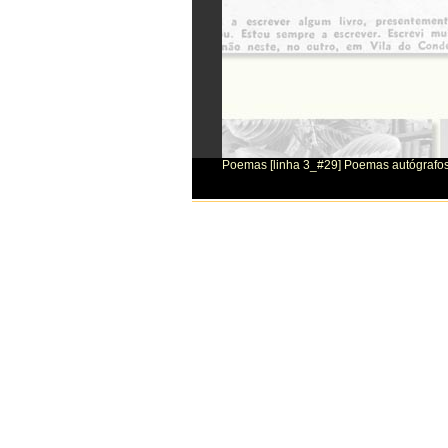
Poemas [linha 3_#29] Poemas autógrafo