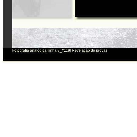
Fotografia analógica [linha 8_#119] Revelação do provas