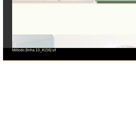
Método [linha 10_#156] s/t